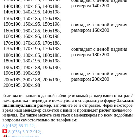
совпадает с ценой изделия
размером 140x200
140x180, 140x185, 140x188,
140x190, 140x195, 140x198
150x180, 150x185, 150x188,
150x190, 150x195, 150x198
совпадает с ценой изделия
размером 160x200
160x180, 160x185, 160x188,
160x190, 160x195, 160x198
170x180, 170x185, 170x188,
170x190, 170x195, 170x198
совпадает с ценой изделия
размером 180x200
180x180, 180x185, 180x188,
180x190, 180x195, 180x198
190x185, 190x188, 190x190,
190x195, 190x198
совпадает с ценой изделия
размером 200x200
200x185, 200x188, 200x190,
200x195, 200x198
Если вы не нашли в данной таблице искомый размер вашего матраса/
наматрасника - перейдите пожалуйста в специальную форму
Заказать
индивидуальный размер
, заполните ее и отправьте. Через некоторое
время наш менеджер свяжется с вами и произведет расчёт желаемого
изделия. Вы также можете связаться с менеджером по всем подобным
вопросам самостоятельно по телефонам:
8 (0152) 55 11 22;
8 (033) 3 912 912;