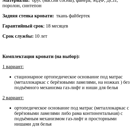
Материалы:
брус (массив сосны), фанера, МДФ, ДСП,
поролон, синтепон
Задняя стенка кровати:
ткань файбертек
Гарантийный срок
: 18 месяцев
Срок службы:
10 лет
Комплектация кровати (на выбор):
1 вариант:
стационарное ортопедическое основание под матрас
(металлокаркас с берёзовыми ламелями, на ножках ) без
подъёмного механизма газ-лифт и ниши для белья
2 вариант:
ортопедическое основание под матрас (металлокаркас с
берёзовыми ламелями либо рама континентальная) с
подъёмным механизмом газ-лифт и просторными
нишами для белья