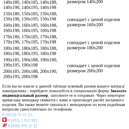
размером 140x200
140x180, 140x185, 140x188,
140x190, 140x195, 140x198
150x180, 150x185, 150x188,
150x190, 150x195, 150x198
совпадает с ценой изделия
размером 160x200
160x180, 160x185, 160x188,
160x190, 160x195, 160x198
170x180, 170x185, 170x188,
170x190, 170x195, 170x198
совпадает с ценой изделия
размером 180x200
180x180, 180x185, 180x188,
180x190, 180x195, 180x198
190x185, 190x188, 190x190,
190x195, 190x198
совпадает с ценой изделия
размером 200x200
200x185, 200x188, 200x190,
200x195, 200x198
Если вы не нашли в данной таблице искомый размер вашего матраса/
наматрасника - перейдите пожалуйста в специальную форму
Заказать
индивидуальный размер
, заполните ее и отправьте. Через некоторое
время наш менеджер свяжется с вами и произведет расчёт желаемого
изделия. Вы также можете связаться с менеджером по всем подобным
вопросам самостоятельно по телефонам:
8 (0152) 55 11 22;
8 (033) 3 912 912;
8 (029) 970 11 22