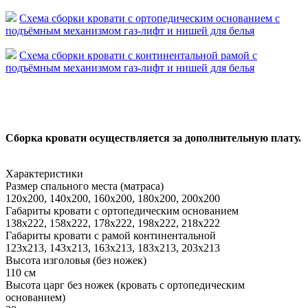
Схема сборки кровати с ортопедическим основанием с
подъёмным механизмом газ-лифт и нишей для белья
Схема сборки кровати с континентальной рамой с
подъёмным механизмом газ-лифт и нишей для белья
Сборка кровати осуществляется за дополнительную плату.
Характеристики
Размер спального места (матраса)
120х200, 140х200, 160х200, 180х200, 200х200
Габариты кровати с ортопедическим основанием
138х222, 158х222, 178х222, 198х222, 218х222
Габариты кровати с рамой континентальной
123х213, 143х213, 163х213, 183х213, 203х213
Высота изголовья (без ножек)
110 см
Высота царг без ножек (кровать с ортопедическим
основанием)