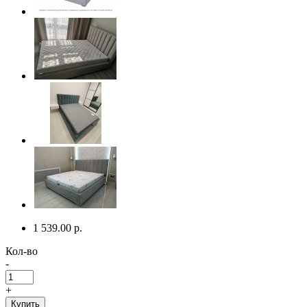
1 539.00 р.
Кол-во
-
+
Купить