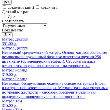
Все
среднемягкий
средний
2
1
Детский матрас
Да
2
Сортировать:
Показывать:
Матрас Джерри
351.00 р.
Матрас Джерри
Невысокий среднежесткий матрас. Основу матраса составляет
независимый пружинный блок с количеством пружин 256
штук на м² (ортопедический эффект). Стороны матраса
отличаются по уровню жесткости – на стороне с п...
Матрас Роланд
319.00 р.
Матрас Роланд
Невысокая беспружинная модель на основе материала Elfoam
и натуральной кокосовой койры. Матрас с разными сторонами
по уровню жесткости – способен обеспечить отличную
поддержку позвоночнику вне зависимости от п...
Матрас Том
315.00 р.
Матрас Том