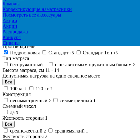
КАТЕГОРИИ
Комоды
Магазины
Доставка и оплата
Контакты
О компании
Партнерам
Пружинные матрасы
Беспружинные матрасы
Низкие матрасы
Корректирующие наматрасники
Подростковые матрасы
Матрасы класса LUX
Посмотреть все аксессуары
0
Акции
Параметры
Акции
В корзине пусто!
Распродажа
Производитель:
Подростковая
Конкурс
Цена
315
-
351
р.
Диваны
Производитель
Подростковая
Стандарт
Стандарт Топ
+5
+5
Тип матраса
беспружинный
с независимым пружинным блоком
1
2
Высота матраса, см
11
-
14
Допустимая нагрузка на одно спальное место
Все
100 кг
120 кг
1
2
Конструкция
несимметричный
симметричный
2
1
Съемный чехол
да
3
Жесткость стороны 1
Все
среднежесткий
среднемягкий
2
1
Жесткость стороны 2